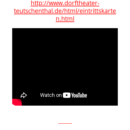
http://www.dorftheater-
teutschenthal.de/html/eintrittskarte
n.html