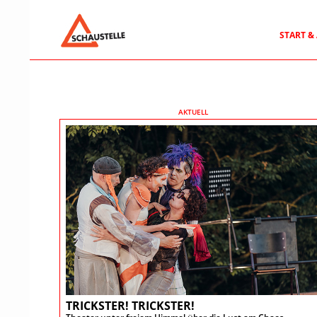
Suchen
ZUM INH
START &
AKTUELL
TRICKSTER! TRICKSTER!