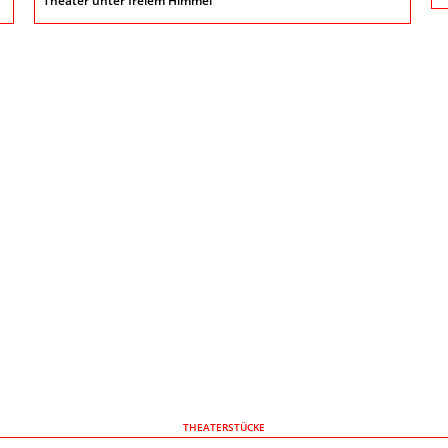
Theater unter freiem Himmel
THEATERSTÜCKE