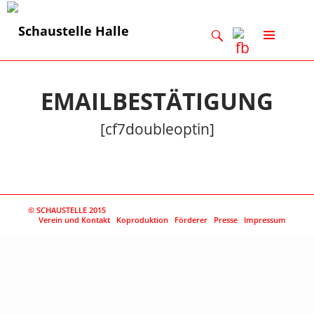
Suchen
ZUM
INHALT
SPRINGEN
EMAILBESTÄTIGUNG
[cf7doubleoptin]
© SCHAUSTELLE 2015
Verein und Kontakt
Koproduktion
Förderer
Presse
Impressum