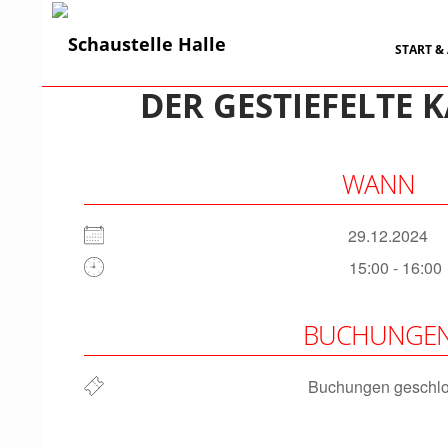
Suchen
ZUM INH
START &
DER GESTIEFELTE
WANN
29.12.2024
15:00 - 16:00
ICS herunterladen
Google Kalender
iCalendar
Office 365
Outlook Live
BUCHUNGE
Buchungen geschl