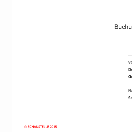
Buchun
V
D
G
N
S
© SCHAUSTELLE 2015