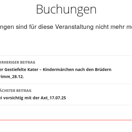
Buchungen
gen sind für diese Veranstaltung nicht mehr m
ORHERIGER BEITRAG
Beitragsnavigation
er Gestiefelte Kater – Kindermärchen nach den Brüdern
rimm_28.12.
ÄCHSTER BEITRAG
ei vorsichtig mit der Axt_17.07.25